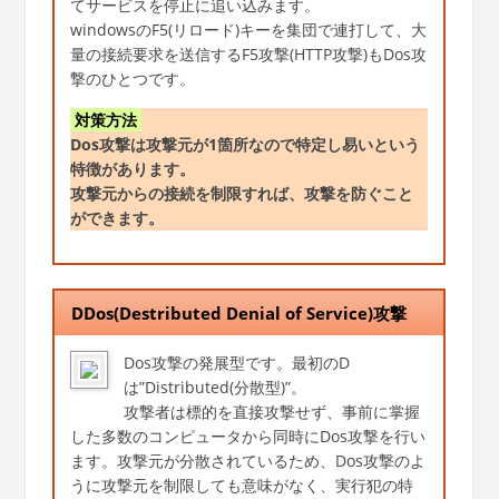
てサービスを停止に追い込みます。
windowsのF5(リロード)キーを集団で連打して、大
量の接続要求を送信するF5攻撃(HTTP攻撃)もDos攻
撃のひとつです。
対策方法
Dos攻撃は攻撃元が1箇所なので特定し易いという
特徴があります。
攻撃元からの接続を制限すれば、攻撃を防ぐこと
ができます。
DDos(Destributed Denial of Service)攻撃
Dos攻撃の発展型です。最初のD
は”Distributed(分散型)”。
攻撃者は標的を直接攻撃せず、事前に掌握
した多数のコンピュータから同時にDos攻撃を行い
ます。攻撃元が分散されているため、Dos攻撃のよ
うに攻撃元を制限しても意味がなく、実行犯の特