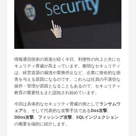
情報通信技術の発達が続く今日、利便性の向上と共にセ
キュリティ脅威が高まっています。脆弱なセキュリティ
は、経営資源の漏洩や業務停止など、企業に致命的な損
害を与える原因になるのです。これらは社員の不適切な
操作・管理が原因となることもあるので、セキュリティ
教育の重要性もまた認知され始めています。
今回は具体的なセキュリティ脅威の例として
ランサムウ
ェア
を、そして代表的な攻撃手法である
Dos攻撃
、
DDos攻撃
、
フィッシング攻撃
、
SQLインジェクション
の概要を端的に紹介します。