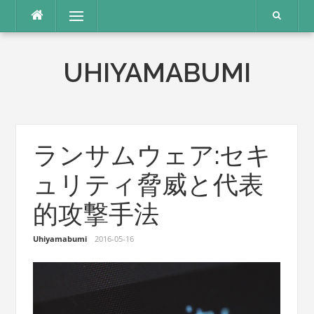
コ
メニュー
ン
テ
ン
UHIYAMABUMI
ツ
へ
ス
キ
ッ
プ
ランサムウェア:セキ
ュリティ脅威と代表
的攻撃手法
Uhiyamabumi
2016-05-16