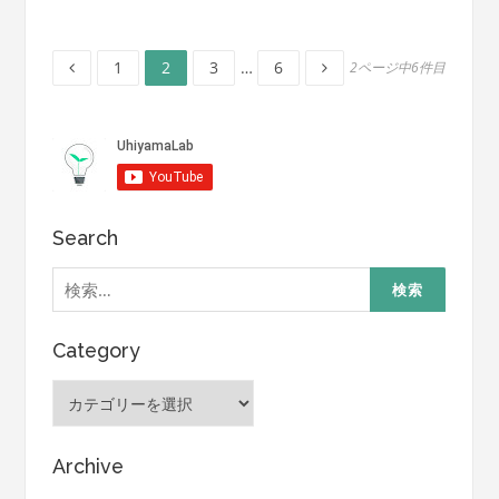
ペ
ペ
ペ
ペ
投
1
2
3
…
6
2ページ中6件目
ー
ー
ー
ー
ジ
ジ
ジ
ジ
稿
ナ
ビ
Search
ゲ
検
索:
ー
シ
Category
ョ
Category
ン
Archive