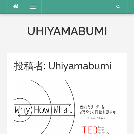
コ
メニュー
ン
テ
ン
UHIYAMABUMI
ツ
へ
ス
キ
ッ
プ
投稿者:
Uhiyamabumi