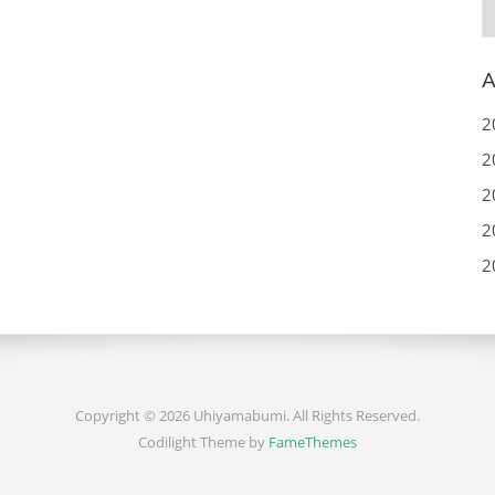
C
A
2
2
2
2
2
Copyright © 2026 Uhiyamabumi. All Rights Reserved.
Codilight Theme by
FameThemes