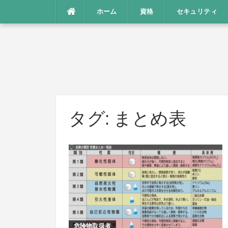
コ
ホーム
資格
セキュリティ
ン
テ
ン
ツ
へ
ス
キ
ッ
タグ:
まとめ表
プ
危険物取扱者