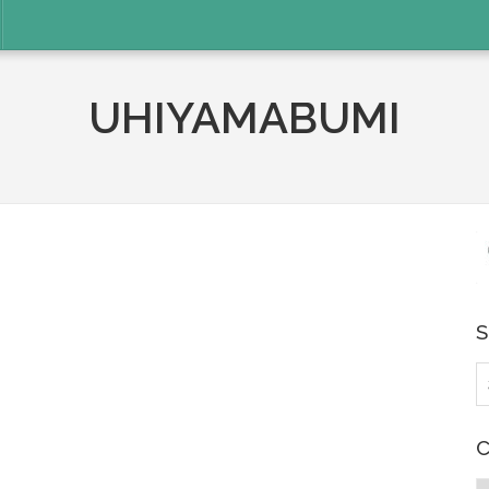
UHIYAMABUMI
S
索
C